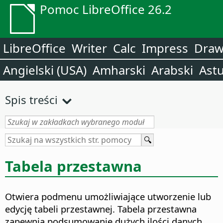
Pomoc LibreOffice 26.2
LibreOffice
Writer
Calc
Impress
Dra
Angielski (USA)
Amharski
Arabski
Astu
Spis treści
Tabela przestawna
Otwiera podmenu umożliwiające utworzenie lub
edycję tabeli przestawnej. Tabela przestawna
zapewnia podsumowanie dużych ilości danych.