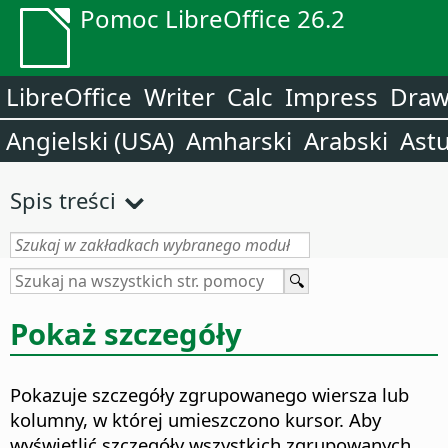
Pomoc LibreOffice 26.2
LibreOffice
Writer
Calc
Impress
Dra
Angielski (USA)
Amharski
Arabski
Astu
Spis treści
Pokaż szczegóły
Pokazuje szczegóły zgrupowanego wiersza lub
kolumny, w której umieszczono kursor. Aby
wyświetlić szczegóły wszystkich zgrupowanych