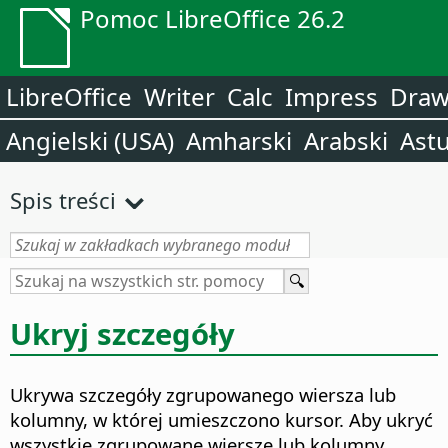
Pomoc LibreOffice 26.2
LibreOffice
Writer
Calc
Impress
Dra
Angielski (USA)
Amharski
Arabski
Astu
Spis treści
Ukryj szczegóły
Ukrywa szczegóły zgrupowanego wiersza lub
kolumny, w której umieszczono kursor. Aby ukryć
wszystkie zgrupowane wiersze lub kolumny,