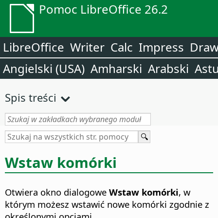
Pomoc LibreOffice 26.2
LibreOffice
Writer
Calc
Impress
Dra
Angielski (USA)
Amharski
Arabski
Astu
Spis treści
Wstaw komórki
Otwiera okno dialogowe
Wstaw komórki
, w
którym możesz wstawić nowe komórki zgodnie z
określonymi opcjami.