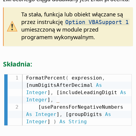
Ta stała, funkcja lub obiekt włączane są
przez instrukcję
Option VBASupport 1
umieszczoną w module przed
programem wykonywalnym.
Składnia:
FormatPercent
(
 expression
,
[numDigitsAfterDecimal 
As
Integer
]
,
 [includeLeadingDigit 
As
Integer
]
,
_
    [useParensForNegativeNumbers 
As
Integer
]
,
 [groupDigits 
As
Integer
] 
)
As
String