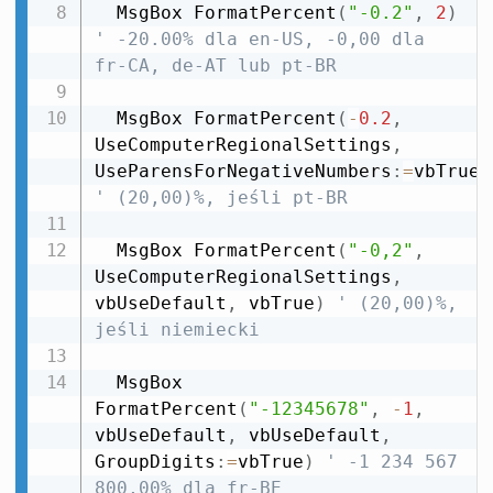
  MsgBox FormatPercent
(
"-0.2"
,
2
)
' -20.00% dla en-US, -0,00 dla 
fr-CA, de-AT lub pt-BR
  MsgBox FormatPercent
(
-
0.2
,
UseComputerRegionalSettings
,
UseParensForNegativeNumbers
:
=
vbTrue
)
' (20,00)%, jeśli pt-BR
  MsgBox FormatPercent
(
"-0,2"
,
UseComputerRegionalSettings
,
vbUseDefault
,
 vbTrue
)
' (20,00)%, 
jeśli niemiecki
  MsgBox 
FormatPercent
(
"-12345678"
,
-
1
,
vbUseDefault
,
 vbUseDefault
,
GroupDigits
:
=
vbTrue
)
' -1 234 567 
800,00% dla fr-BE