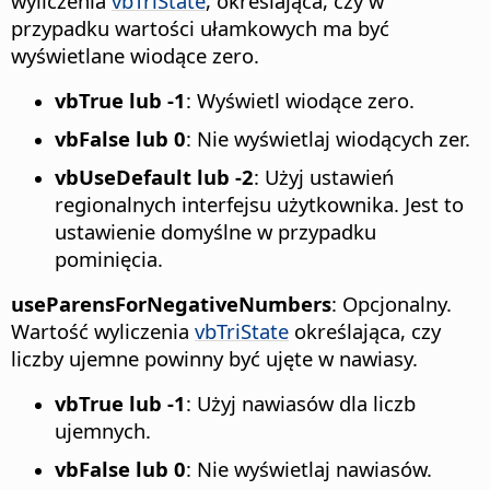
wyliczenia
vbTriState
, określająca, czy w
przypadku wartości ułamkowych ma być
wyświetlane wiodące zero.
vbTrue lub -1
: Wyświetl wiodące zero.
vbFalse lub 0
: Nie wyświetlaj wiodących zer.
vbUseDefault lub -2
: Użyj ustawień
regionalnych interfejsu użytkownika. Jest to
ustawienie domyślne w przypadku
pominięcia.
useParensForNegativeNumbers
: Opcjonalny.
Wartość wyliczenia
vbTriState
określająca, czy
liczby ujemne powinny być ujęte w nawiasy.
vbTrue lub -1
: Użyj nawiasów dla liczb
ujemnych.
vbFalse lub 0
: Nie wyświetlaj nawiasów.