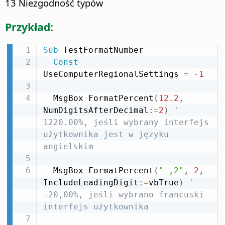
13 Niezgodność typów
Przykład:
Sub
 TestFormatNumber

Const
UseComputerRegionalSettings 
=
-
1
  MsgBox FormatPercent
(
12.2
,
NumDigitsAfterDecimal
:
=
2
)
' 
1220.00%, jeśli wybrany interfejs 
użytkownika jest w języku 
angielskim
  MsgBox FormatPercent
(
"-,2"
,
2
,
IncludeLeadingDigit
:
=
vbTrue
)
' 
-20,00%, jeśli wybrano francuski 
interfejs użytkownika