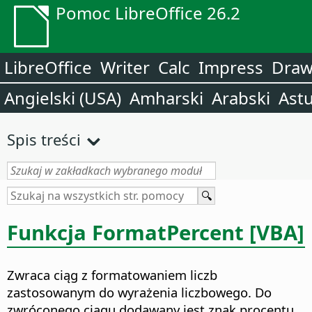
Pomoc LibreOffice 26.2
LibreOffice
Writer
Calc
Impress
Dra
Angielski (USA)
Amharski
Arabski
Astu
Spis treści
Funkcja FormatPercent [VBA]
Zwraca ciąg z formatowaniem liczb
zastosowanym do wyrażenia liczbowego. Do
zwróconego ciągu dodawany jest znak procentu.