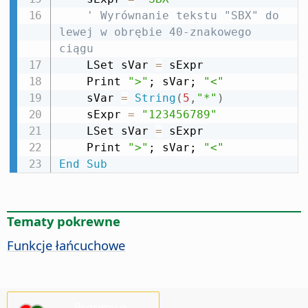
' Wyrównanie tekstu "SBX" do 
lewej w obrębie 40-znakowego 
ciągu
    LSet sVar 
=
 sExpr

    Print 
">"
; sVar; 
"<"
    sVar 
=
String
(
5
,
"*"
)
    sExpr 
=
"123456789"
    LSet sVar 
=
 sExpr

    Print 
">"
; sVar; 
"<"
End
Sub
Tematy pokrewne
Funkcje łańcuchowe
Prosimy o