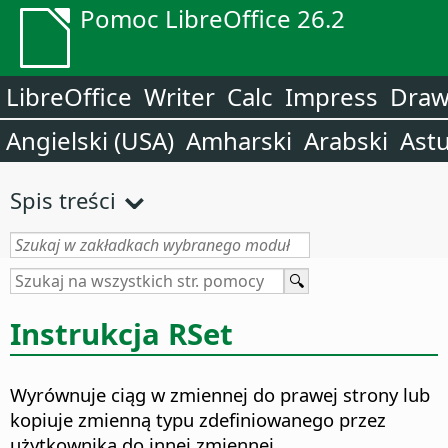
Pomoc LibreOffice 26.2
LibreOffice
Writer
Calc
Impress
Dra
Angielski (USA)
Amharski
Arabski
Astu
Spis treści
Instrukcja RSet
Wyrównuje ciąg w zmiennej do prawej strony lub
kopiuje zmienną typu zdefiniowanego przez
użytkownika do innej zmiennej.