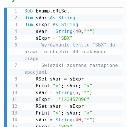
Sub
Dim
 sVar 
As
String
Dim
 sExpr 
As
String
    sVar 
=
String
(
40
,
"*"
)
    sExpr 
=
"SBX"
' Wyrównanie tekstu "SBX" do 
prawej w obrębie 40-znakowego 
ciągu
' Gwiazdki zostaną zastąpione 
spacjami
    RSet sVar 
=
 sExpr

    Print 
">"
; sVar; 
"<"
    sVar 
=
String
(
5
,
"*"
)
    sExpr 
=
"123457896"
    RSet sVar 
=
 sExpr

    Print 
">"
; sVar; 
"<"
    sVar 
=
String
(
40
,
"*"
)
    sExpr 
=
"SBX"