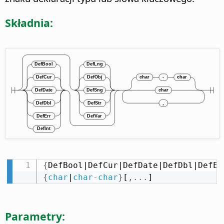
Składnia:
{
DefBool|DefCur|DefDate|DefDbl|DefEr
{
char
|
char
-
char
}
[
,
.
.
.
]
Parametry: