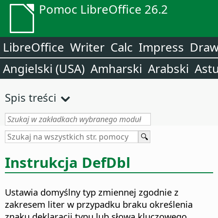
Pomoc LibreOffice 26.2
LibreOffice
Writer
Calc
Impress
Dra
Angielski (USA)
Amharski
Arabski
Astu
Spis treści
Instrukcja DefDbl
Ustawia domyślny typ zmiennej zgodnie z
zakresem liter w przypadku braku określenia
znaku deklaracji typu lub słowa kluczowego.