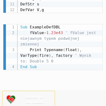
DefStr s

DefVar V
,
g
Sub
 ExampleDefDBL

    fValue
=
1.23e43
' fValue jest 
niejawnym typem podwójnej 
zmiennej
    Print Typename
(
float
)
,
VarType
(
fire
)
,
 factory 
' Wynik 
to: Double 5 0
End
Sub
Prosimy o
wsparcie!