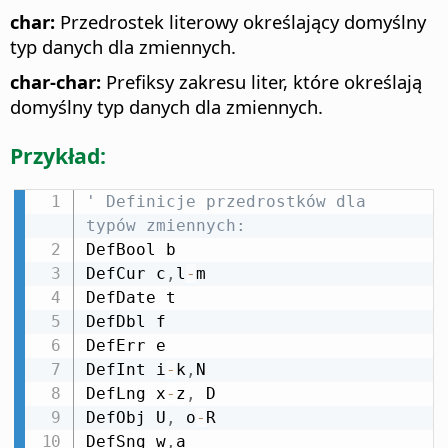
char:
Przedrostek literowy określający domyślny
typ danych dla zmiennych.
char-char:
Prefiksy zakresu liter, które określają
domyślny typ danych dla zmiennych.
Przykład:
' Definicje przedrostków dla 
typów zmiennych:
DefBool b

DefCur c
,
l
-
m

DefDate t

DefDbl f

DefErr e

DefInt i
-
k
,
N

DefLng x
-
z
,
 D

DefObj U
,
 o
-
R

DefSng w
,
a
