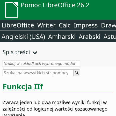
Pomoc LibreOffice 26.2
LibreOffice
Writer
Calc
Impress
Dra
Angielski (USA)
Amharski
Arabski
Astu
Spis treści
Funkcja IIf
Zwraca jeden lub dwa możliwe wyniki funkcji w
zależności od logicznej wartości oszacowanego
wyrażenia.