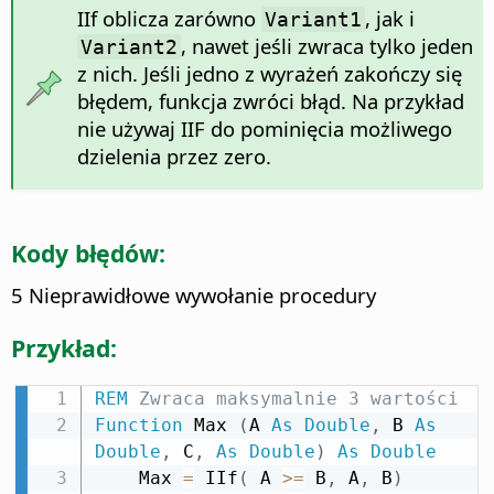
IIf oblicza zarówno
, jak i
Variant1
, nawet jeśli zwraca tylko jeden
Variant2
z nich. Jeśli jedno z wyrażeń zakończy się
błędem, funkcja zwróci błąd. Na przykład
nie używaj IIF do pominięcia możliwego
dzielenia przez zero.
Kody błędów:
5 Nieprawidłowe wywołanie procedury
Przykład:
REM
 Zwraca maksymalnie 3 wartości
Function
 Max 
(
A 
As
Double
,
 B 
As
Double
,
 C
,
As
Double
)
As
Double
    Max 
=
 IIf
(
 A 
>
=
 B
,
 A
,
 B
)