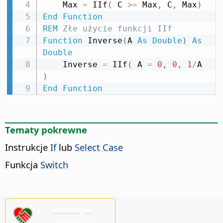
    Max 
=
 IIf
(
 C 
>
=
 Max
,
 C
,
 Max
)
End
Function
REM
 Złe użycie funkcji IIf
Function
 Inverse
(
A 
As
Double
)
As
Double
    Inverse 
=
 IIf
(
 A 
=
0
,
0
,
1
/
A 
)
End
Function
Tematy pokrewne
Instrukcje
If
lub
Select Case
Funkcja
Switch
Prosimy o
wsparcie!