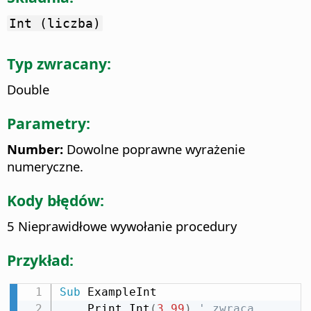
Int (liczba)
Typ zwracany:
Double
Parametry:
Number:
Dowolne poprawne wyrażenie
numeryczne.
Kody błędów:
5 Nieprawidłowe wywołanie procedury
Przykład:
Sub
 ExampleInt

    Print Int
(
3.99
)
' zwraca 