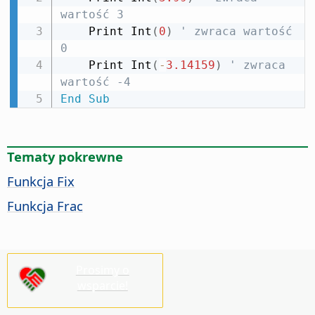
wartość 3
    Print Int
(
0
)
' zwraca wartość 
0
    Print Int
(
-
3.14159
)
' zwraca 
wartość -4
End
Sub
Tematy pokrewne
Funkcja Fix
Funkcja Frac
Prosimy o
wsparcie!