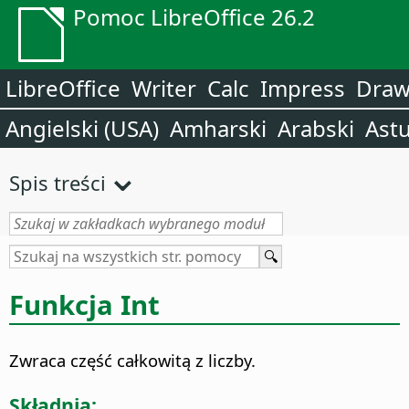
Pomoc LibreOffice 26.2
LibreOffice
Writer
Calc
Impress
Dra
Angielski (USA)
Amharski
Arabski
Astu
Spis treści
Funkcja Int
Zwraca część całkowitą z liczby.
Składnia: