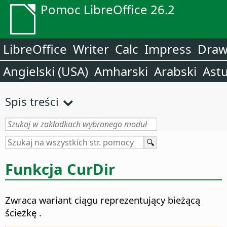
Pomoc LibreOffice 26.2
LibreOffice
Writer
Calc
Impress
Dra
Angielski (USA)
Amharski
Arabski
Astu
Spis treści
Funkcja CurDir
Zwraca wariant ciągu reprezentujący bieżącą
ścieżkę
.