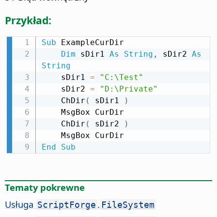
Przykład:
Sub
 ExampleCurDir

Dim
 sDir1 
As
String
,
 sDir2 
As
String
    sDir1 
=
"C:\Test"
    sDir2 
=
"D:\Private"
    ChDir
(
 sDir1 
)
    MsgBox CurDir

    ChDir
(
 sDir2 
)
End
Sub
Tematy pokrewne
Usługa
.
ScriptForge
FileSystem