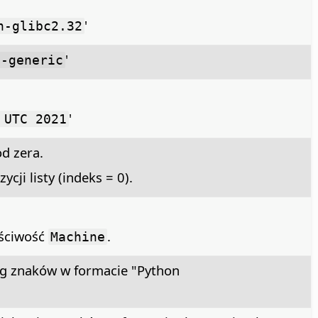
'
h-glibc2.32
'
4-generic
'
 UTC 2021
od zera.
ji listy (indeks = 0).
aściwość
.
Machine
ąg znaków w formacie "Python