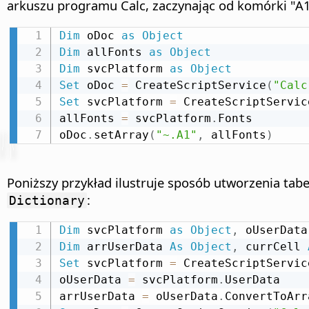
arkuszu programu Calc, zaczynając od komórki "A1
Dim
 oDoc 
as
Object
Dim
 allFonts 
as
Object
Dim
 svcPlatform 
as
Object
Set
 oDoc 
=
 CreateScriptService
(
"Calc
Set
 svcPlatform 
=
 CreateScriptServic
allFonts 
=
 svcPlatform
.
Fonts

oDoc
.
setArray
(
"~.A1"
,
 allFonts
)
Poniższy przykład ilustruje sposób utworzenia tabe
:
Dictionary
Dim
 svcPlatform 
as
Object
,
 oUserData
Dim
 arrUserData 
As
Object
,
 currCell 
Set
 svcPlatform 
=
 CreateScriptServic
oUserData 
=
 svcPlatform
.
UserData

arrUserData 
=
 oUserData
.
ConvertToArr