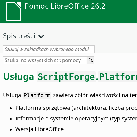
Pomoc LibreOffice 26.2
Spis treści
Usługa
.
ScriptForge
Platfor
Usługa
zawiera zbiór właściwości na te
Platform
Platforma sprzętowa (architektura, liczba pro
Informacje o systemie operacyjnym (typ syste
Wersja LibreOffice