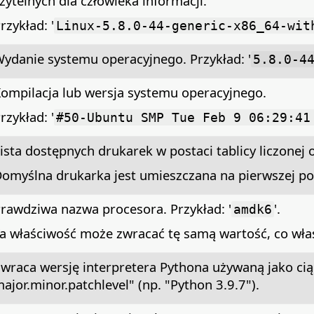
zytelnych dla człowieka informacji.
rzykład: '
Linux-5.8.0-44-generic-x86_64-wit
ydanie systemu operacyjnego. Przykład: '
5.8.0-4
ompilacja lub wersja systemu operacyjnego.
rzykład: '
#50-Ubuntu SMP Tue Feb 9 06:29:41
ista dostępnych drukarek w postaci tablicy liczonej 
omyślna drukarka jest umieszczana na pierwszej pozyc
rawdziwa nazwa procesora. Przykład: '
'.
amdk6
a właściwość może zwracać tę samą wartość, co wł
wraca wersję interpretera Pythona używaną jako ci
ajor.minor.patchlevel" (np. "Python 3.9.7").