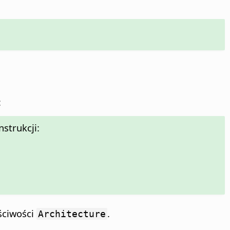
:
nstrukcji:
ściwości
.
Architecture