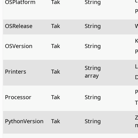
c
OSPlatform
Tak
String
P
OSRelease
Tak
String
W
K
OSVersion
Tak
String
P
L
String
Printers
Tak
array
D
P
Processor
Tak
String
T
Z
PythonVersion
Tak
String
m