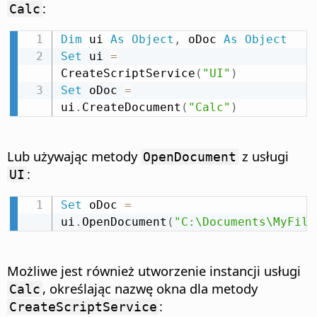
:
Calc
Dim
 ui 
As
Object
,
 oDoc 
As
Object
Set
 ui 
=
CreateScriptService
(
"UI"
)
Set
 oDoc 
=
ui
.
CreateDocument
(
"Calc"
)
Lub używając metody
z usługi
OpenDocument
:
UI
Set
 oDoc 
=
ui
.
OpenDocument
(
"C:\Documents\MyFile
Możliwe jest również utworzenie instancji usługi
, określając nazwę okna dla metody
Calc
:
CreateScriptService