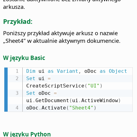
arkusza.
Przykład:
Poniższy przykład aktywuje arkusz o nazwie
„Sheet4” w aktualnie aktywnym dokumencie.
W języku Basic
Dim
 ui 
as
Variant
,
 oDoc 
as
Object
Set
 ui 
=
CreateScriptService
(
"UI"
)
Set
 oDoc 
=
ui
.
GetDocument
(
ui
.
ActiveWindow
)
oDoc
.
Activate
(
"Sheet4"
)
W języku Python