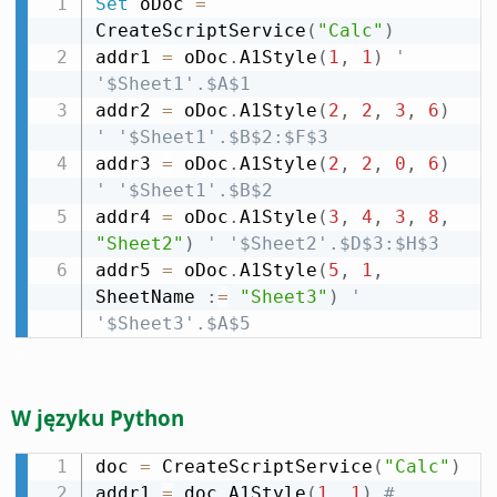
Set
 oDoc 
=
CreateScriptService
(
"Calc"
)
addr1 
=
 oDoc
.
A1Style
(
1
,
1
)
' 
'$Sheet1'.$A$1
addr2 
=
 oDoc
.
A1Style
(
2
,
2
,
3
,
6
)
' '$Sheet1'.$B$2:$F$3
addr3 
=
 oDoc
.
A1Style
(
2
,
2
,
0
,
6
)
' '$Sheet1'.$B$2
addr4 
=
 oDoc
.
A1Style
(
3
,
4
,
3
,
8
,
"Sheet2"
)
' '$Sheet2'.$D$3:$H$3
addr5 
=
 oDoc
.
A1Style
(
5
,
1
,
SheetName 
:
=
"Sheet3"
)
' 
'$Sheet3'.$A$5
W języku Python
doc 
=
 CreateScriptService
(
"Calc"
)
addr1 
=
 doc
.
A1Style
(
1
,
1
)
# 