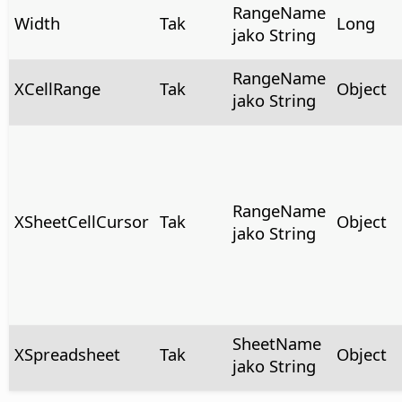
RangeName
Width
Tak
Long
jako String
RangeName
XCellRange
Tak
Object
jako String
RangeName
XSheetCellCursor
Tak
Object
jako String
SheetName
XSpreadsheet
Tak
Object
jako String