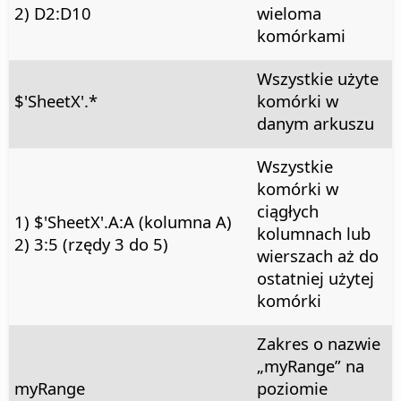
2) D2:D10
wieloma
komórkami
Wszystkie użyte
$'SheetX'.*
komórki w
danym arkuszu
Wszystkie
komórki w
ciągłych
1) $'SheetX'.A:A (kolumna A)
kolumnach lub
2) 3:5 (rzędy 3 do 5)
wierszach aż do
ostatniej użytej
komórki
Zakres o nazwie
„myRange” na
myRange
poziomie