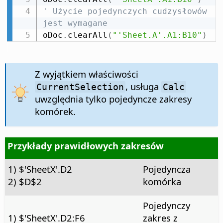
' Użycie pojedynczych cudzysłowów 
jest wymagane
oDoc
.
clearAll
(
"'Sheet.A'.A1:B10"
)
Z wyjątkiem właściwości
, usługa
CurrentSelection
Calc
uwzględnia tylko pojedyncze zakresy
komórek.
Przykłady prawidłowych zakresów
1) $'SheetX'.D2
Pojedyncza
2) $D$2
komórka
Pojedynczy
1) $'SheetX'.D2:F6
zakres z