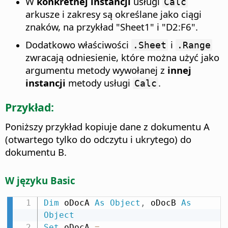
W
konkretnej instancji
usługi
Calc
arkusze i zakresy są określane jako ciągi
znaków, na przykład "Sheet1" i "D2:F6".
Dodatkowo właściwości
i
.Sheet
.Range
zwracają odniesienie, które można użyć jako
argumentu metody wywołanej z
innej
instancji
metody usługi
.
Calc
Przykład:
Poniższy przykład kopiuje dane z dokumentu A
(otwartego tylko do odczytu i ukrytego) do
dokumentu B.
W języku Basic
Dim
 oDocA 
As
Object
,
 oDocB 
As
Object
Set
 oDocA 
=