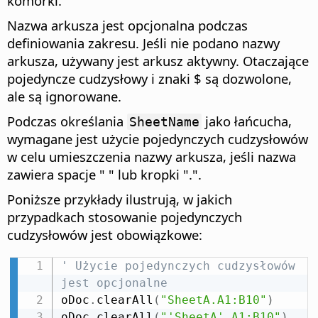
komórki.
Nazwa arkusza jest opcjonalna podczas
definiowania zakresu. Jeśli nie podano nazwy
arkusza, używany jest arkusz aktywny. Otaczające
pojedyncze cudzysłowy i znaki $ są dozwolone,
ale są ignorowane.
Podczas określania
jako łańcucha,
SheetName
wymagane jest użycie pojedynczych cudzysłowów
w celu umieszczenia nazwy arkusza, jeśli nazwa
zawiera spacje " " lub kropki ".".
Poniższe przykłady ilustrują, w jakich
przypadkach stosowanie pojedynczych
cudzysłowów jest obowiązkowe:
' Użycie pojedynczych cudzysłowów 
jest opcjonalne
oDoc
.
clearAll
(
"SheetA.A1:B10"
)
oDoc
.
clearAll
(
"'SheetA'.A1:B10"
)