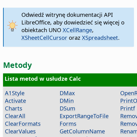
Odwiedź witrynę dokumentacji API
LibreOffice, aby dowiedzieć się więcej o
obiektach UNO
XCellRange
,
XSheetCellCursor
oraz
XSpreadsheet
.
Metody
Lista metod w usłudze Calc
A1Style
DMax
OpenR
Activate
DMin
Print
Charts
DSum
Printf
ClearAll
ExportRangeToFile
Remov
ClearFormats
Forms
Remov
ClearValues
GetColumnName
Renam