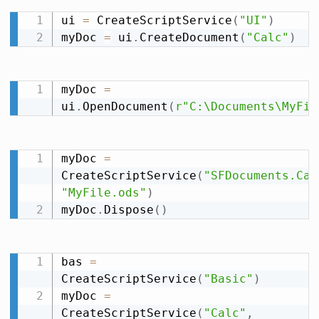
ui 
=
 CreateScriptService
(
"UI"
)
myDoc 
=
 ui
.
CreateDocument
(
"Calc"
)
myDoc 
=
ui
.
OpenDocument
(
r"C:\Documents\MyFil
myDoc 
=
CreateScriptService
(
"SFDocuments.Cal
"MyFile.ods"
)
myDoc
.
Dispose
(
)
bas 
=
CreateScriptService
(
"Basic"
)
myDoc 
=
CreateScriptService
(
"Calc"
,