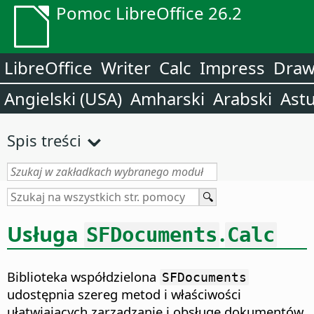
Pomoc LibreOffice 26.2
LibreOffice
Writer
Calc
Impress
Dra
Angielski (USA)
Amharski
Arabski
Astu
Spis treści
Usługa
.
SFDocuments
Calc
Biblioteka współdzielona
SFDocuments
udostępnia szereg metod i właściwości
ułatwiających zarządzanie i obsługę dokumentów