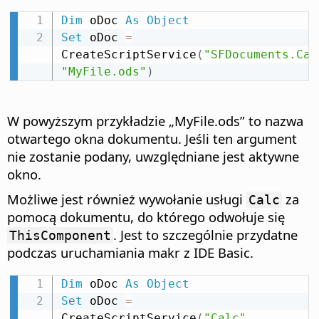
Dim
 oDoc 
As
Object
Set
 oDoc 
=
CreateScriptService
(
"SFDocuments.Cal
"MyFile.ods"
)
W powyższym przykładzie „MyFile.ods” to nazwa
otwartego okna dokumentu. Jeśli ten argument
nie zostanie podany, uwzględniane jest aktywne
okno.
Możliwe jest również wywołanie usługi
za
Calc
pomocą dokumentu, do którego odwołuje się
. Jest to szczególnie przydatne
ThisComponent
podczas uruchamiania makr z IDE Basic.
Dim
 oDoc 
As
Object
Set
 oDoc 
=
CreateScriptService
(
"Calc"
,