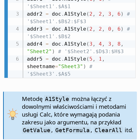
'$Sheet1'.$A$1
addr2 
=
 doc
.
A1Style
(
2
,
2
,
3
,
6
)
# 
'$Sheet1'.$B$2:$F$3
addr3 
=
 doc
.
A1Style
(
2
,
2
,
0
,
6
)
# 
'$Sheet1'.$B$2
addr4 
=
 doc
.
A1Style
(
3
,
4
,
3
,
8
,
"Sheet2"
)
# '$Sheet2'.$D$3:$H$3
addr5 
=
 doc
.
A1Style
(
5
,
1
,
sheetname
=
"Sheet3"
)
# 
'$Sheet3'.$A$5
Metodę
można łączyć z
A1Style
dowolnymi właściwościami i metodami
usługi Calc, które wymagają podania
zakresu jako argumentu, na przykład
,
,
itd.
GetValue
GetFormula
ClearAll