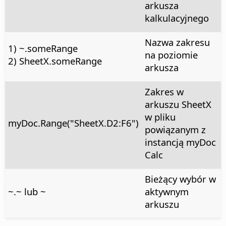
arkusza
kalkulacyjnego
Nazwa zakresu
1) ~.someRange
na poziomie
2) SheetX.someRange
arkusza
Zakres w
arkuszu SheetX
w pliku
myDoc.Range("SheetX.D2:F6")
powiązanym z
instancją myDoc
Calc
Bieżący wybór w
~.~ lub ~
aktywnym
arkuszu