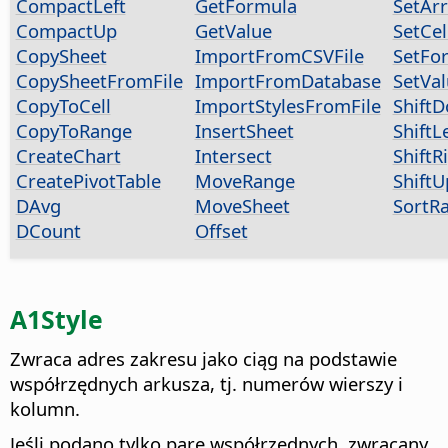
CompactLeft
GetFormula
SetAr
CompactUp
GetValue
SetCel
CopySheet
ImportFromCSVFile
SetFo
CopySheetFromFile
ImportFromDatabase
SetVa
CopyToCell
ImportStylesFromFile
Shift
CopyToRange
InsertSheet
ShiftL
CreateChart
Intersect
ShiftR
CreatePivotTable
MoveRange
ShiftU
DAvg
MoveSheet
SortR
DCount
Offset
A1Style
Zwraca adres zakresu jako ciąg na podstawie
współrzędnych arkusza, tj. numerów wierszy i
kolumn.
Jeśli podano tylko parę współrzędnych, zwracany