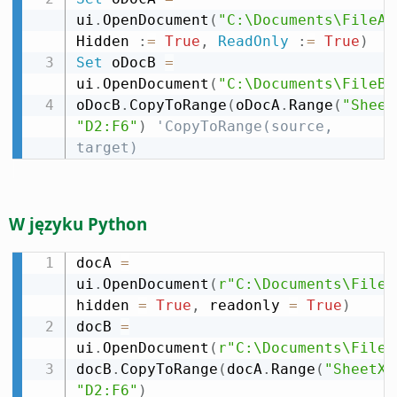
ui
.
OpenDocument
(
"C:\Documents\FileA.
Hidden 
:
=
True
,
ReadOnly
:
=
True
)
Set
 oDocB 
=
ui
.
OpenDocument
(
"C:\Documents\FileB.
oDocB
.
CopyToRange
(
oDocA
.
Range
(
"Sheet
"D2:F6"
)
'CopyToRange(source, 
target)
W języku Python
docA 
=
ui
.
OpenDocument
(
r"C:\Documents\FileA
hidden 
=
True
,
 readonly 
=
True
)
docB 
=
ui
.
OpenDocument
(
r"C:\Documents\FileB
docB
.
CopyToRange
(
docA
.
Range
(
"SheetX.
"D2:F6"
)