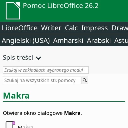
Pomoc LibreOffice 26.2
LibreOffice
Writer
Calc
Impress
Dra
Angielski (USA)
Amharski
Arabski
Astu
Spis treści
Makra
Otwiera okno dialogowe
Makra
.
Makra