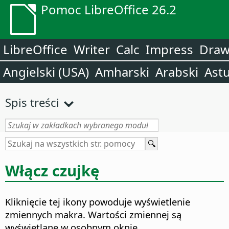
Pomoc LibreOffice 26.2
LibreOffice
Writer
Calc
Impress
Dra
Angielski (USA)
Amharski
Arabski
Astu
Spis treści
Włącz czujkę
Kliknięcie tej ikony powoduje wyświetlenie
zmiennych makra. Wartości zmiennej są
wyświetlane w osobnym oknie.