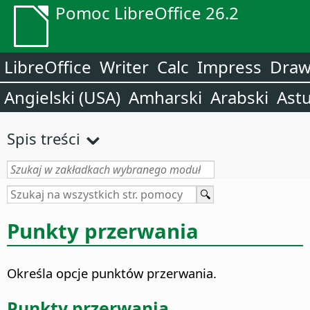
Pomoc LibreOffice 26.2
LibreOffice
Writer
Calc
Impress
Dra
Angielski (USA)
Amharski
Arabski
Astu
Spis treści
Punkty przerwania
Określa opcje punktów przerwania.
Punkty przerwania