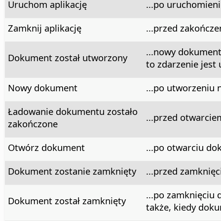
Uruchom aplikację
...po uruchomieniu
Zamknij aplikację
...przed zakończen
...nowy dokumen
Dokument został utworzony
to zdarzenie jest
Nowy dokument
...po utworzeni
Ładowanie dokumentu zostało
...przed otwarci
zakończone
Otwórz dokument
...po otwarciu d
Dokument zostanie zamknięty
...przed zamknię
...po zamknięciu
Dokument został zamknięty
także, kiedy dok