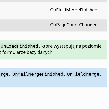
OnFieldMergeFinished
OnPageCountChanged
, które występują na poziomie
OnLoadFinished
 formularze bazy danych.
,
,
,
erge
OnMailMergeFinished
OnFieldMerge