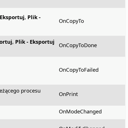
 Eksportuj
,
Plik -
OnCopyTo
ortuj
,
Plik - Eksportuj
OnCopyToDone
OnCopyToFailed
ieżącego procesu
OnPrint
OnModeChanged