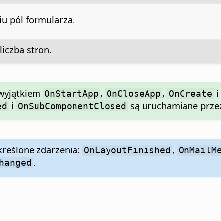
u pól formularza.
liczba stron.
 wyjątkiem
,
,
i
OnStartApp
OnCloseApp
OnCreate
i
są uruchamiane przez
ed
OnSubComponentClosed
reślone zdarzenia:
,
OnLayoutFinished
OnMailM
.
hanged