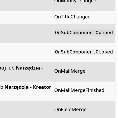
OnModifyChanged
OnTitleChanged
OnSubComponentOpened
OnSubComponentClosed
kuj
lub
Narzędzia -
OnMailMerge
ub
Narzędzia - Kreator
OnMailMergeFinished
OnFieldMerge