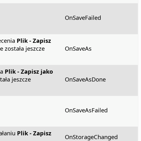
OnSaveFailed
ecenia
Plik - Zapisz
ie została jeszcze
OnSaveAs
ia
Plik - Zapisz jako
stała jeszcze
OnSaveAsDone
OnSaveAsFailed
iałaniu
Plik - Zapisz
OnStorageChanged