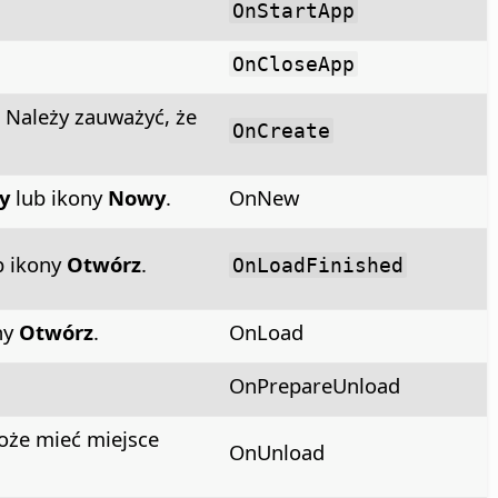
OnStartApp
OnCloseApp
. Należy zauważyć, że
OnCreate
y
lub ikony
Nowy
.
OnNew
b ikony
Otwórz
.
OnLoadFinished
ny
Otwórz
.
OnLoad
OnPrepareUnload
oże mieć miejsce
OnUnload