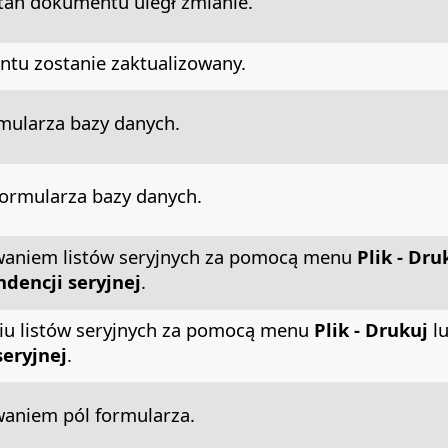
an dokumentu uległ zmianie.
ntu zostanie zaktualizowany.
rmularza bazy danych.
formularza bazy danych.
waniem listów seryjnych za pomocą menu
Plik - Dru
dencji seryjnej
.
iu listów seryjnych za pomocą menu
Plik - Drukuj
l
eryjnej
.
waniem pól formularza.