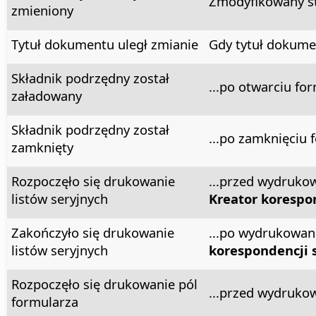
Zmodyfikowany st
zmieniony
Tytuł dokumentu uległ zmianie
Gdy tytuł dokume
Składnik podrzędny został
...po otwarciu fo
załadowany
Składnik podrzędny został
...po zamknięciu 
zamknięty
Rozpoczęło się drukowanie
...przed wydruko
listów seryjnych
Kreator korespon
Zakończyło się drukowanie
...po wydrukowan
listów seryjnych
korespondencji s
Rozpoczęło się drukowanie pól
...przed wydruko
formularza