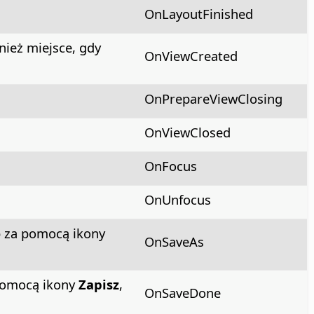
OnLayoutFinished
nież miejsce, gdy
OnViewCreated
OnPrepareViewClosing
OnViewClosed
OnFocus
OnUnfocus
 za pomocą ikony
OnSaveAs
pomocą ikony
Zapisz
,
OnSaveDone