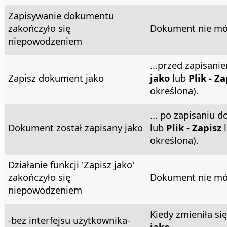
Zapisywanie dokumentu
zakończyło się
Dokument nie móg
niepowodzeniem
...przed zapisan
Zapisz dokument jako
jako
lub
Plik - Za
określona).
... po zapisaniu
Dokument został zapisany jako
lub
Plik - Zapisz
l
określona).
Działanie funkcji 'Zapisz jako'
zakończyło się
Dokument nie móg
niepowodzeniem
Kiedy zmieniła si
-bez interfejsu użytkownika-
jako
.