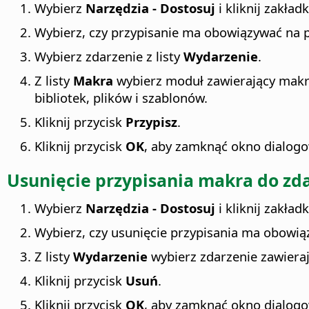
Wybierz
Narzędzia - Dostosuj
i kliknij zakład
Wybierz, czy przypisanie ma obowiązywać na 
Wybierz zdarzenie z listy
Wydarzenie
.
Z listy
Makra
wybierz moduł zawierający makro
bibliotek, plików i szablonów.
Kliknij przycisk
Przypisz
.
Kliknij przycisk
OK
, aby zamknąć okno dialog
Usunięcie przypisania makra do zd
Wybierz
Narzędzia - Dostosuj
i kliknij zakład
Wybierz, czy usunięcie przypisania ma obowią
Z listy
Wydarzenie
wybierz zdarzenie zawieraj
Kliknij przycisk
Usuń
.
Kliknij przycisk
OK
, aby zamknąć okno dialog