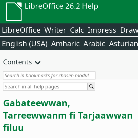
LibreOffice 26.2 Help
LibreOffice
Writer
Calc
Impress
Dra
English (USA)
Amharic
Arabic
Asturia
Contents
Gabateewwan,
Tarreewwanm fi Tarjaawwan
filuu