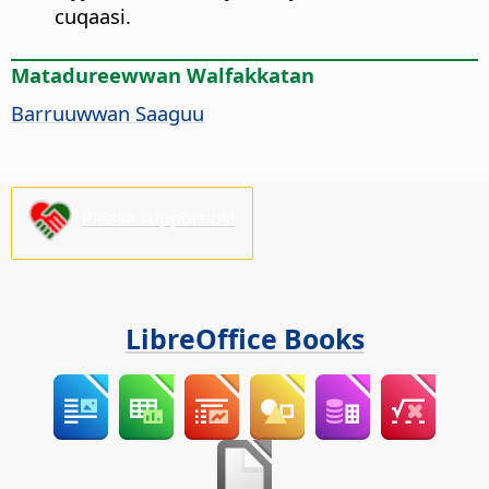
cuqaasi.
Matadureewwan Walfakkatan
Barruuwwan Saaguu
Please support us!
LibreOffice Books