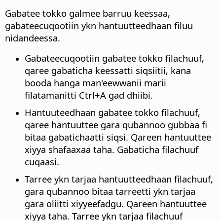
Gabatee tokko galmee barruu keessaa,
gabateecuqootiin ykn hantuutteedhaan filuu
nidandeessa.
Gabateecuqootiin gabatee tokko filachuuf,
qaree gabaticha keessatti siqsiitii, kana
booda hanga man'eewwanii marii
filatamanitti
Ctrl
+A gad dhiibi.
Hantuuteedhaan gabatee tokko filachuuf,
qaree hantuuttee gara qubannoo gubbaa fi
bitaa gabatichaatti siqsi. Qareen hantuuttee
xiyya shafaaxaa taha. Gabaticha filachuuf
cuqaasi.
Tarree ykn tarjaa hantuutteedhaan filachuuf,
gara qubannoo bitaa tarreetti ykn tarjaa
gara oliitti xiyyeefadgu. Qareen hantuuttee
xiyya taha. Tarree ykn tarjaa filachuuf