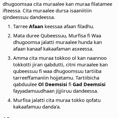
dhugoomsaa cita muraalee kan muraa filatamee
ifteessa.
Cita muraalee dursa isaaniitiin
qindeessuu dandeessa.
Tarree
Afaan
keessaa afaan filadhu.
Mata duree Qubeessuu, Murfisa fi Waa
dhugoomsa jalatti muraalee hunda kan
afaan kanaaf kakaafaman asxeessa.
Amma cita muraa tokkoo ol kan naannoo
tokkotti jiran qabdutti, citni muraalee kan
qubeessuu fi waa dhugoomsuu tartiiba
tarreeffamaniin hojjetamu. Tartiibicha
qabduulee
Ol Deemsisi
fi
Gad Deemsisi
fayyadamuudhaan jijjiiruu dandeessa.
Murfisa jalatti cita muraa tokko qofatu
kakaafamuu danda'a.