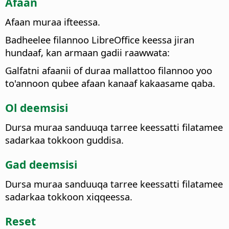
Afaan
Afaan muraa ifteessa.
Badheelee filannoo
LibreOffice
keessa jiran
hundaaf, kan armaan gadii raawwata:
Galfatni afaanii of duraa mallattoo filannoo yoo
to'annoon qubee afaan kanaaf kakaasame qaba.
Ol deemsisi
Dursa muraa sanduuqa tarree keessatti filatamee
sadarkaa tokkoon guddisa.
Gad deemsisi
Dursa muraa sanduuqa tarree keessatti filatamee
sadarkaa tokkoon xiqqeessa.
Reset