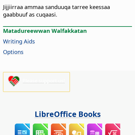
Jijjiirraa ammaa sanduuqa tarree keessaa
gaabbuuf as cuqaasi.
Matadureewwan Walfakkatan
Writing Aids
Options
Please support us!
LibreOffice Books