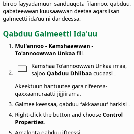
biroo fayyadamuun sanduuqota filannoo, qabduu,
gabateewwan kuusaawwan deetaa agarsiisan
galmeetti ida'uu ni dandeessa.
Qabduu Galmeetti Ida'uu
Mul'annoo - Kamshaawwan -
To'annoowwan Unkaa
fili.
Kamshaa To'annoowwan Unkaa irraa,
sajoo
Qabduu Dhiibaa
cuqaasi .
Akeektuun hantuutee gara rifeensa-
qaxxaamuraatti jijjiirama.
Galmee keessaa, qabduu fakkaasuuf harkisi .
Right-click the button and choose
Control
Properties
.
Amaloota qabduu ifteessi.