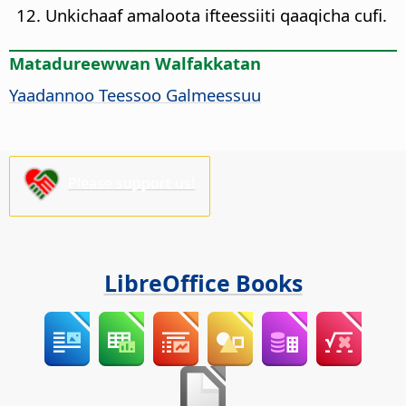
Unkichaaf amaloota ifteessiiti qaaqicha cufi.
Matadureewwan Walfakkatan
Yaadannoo Teessoo Galmeessuu
Please support us!
LibreOffice Books