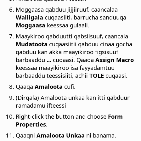
Moggaasa qabduu jijjiiruuf, caancalaa
Waliigala
cuqaasiiti, barrucha sanduuqa
Moggaasa
keessaa gulaali.
Maaykiroo qabduutti qabsiisuuf, caancala
Mudatoota
cuqaasiitii qabduu cinaa gocha
qabduu kan akka maayikiroo figsisuuf
barbaaddu
...
cuqaasi. Qaaqa
Assign Macro
keessaa maayikiroo isa fayyadamtuu
barbaaddu teessisiiti, achii
TOLE
cuqaasi.
Qaaqa
Amaloota
cufi.
(Dirqala) Amaloota unkaa kan itti qabduun
ramadamu ifteessi
Right-click the button and choose
Form
Properties
.
Qaaqni
Amaloota Unkaa
ni banama.