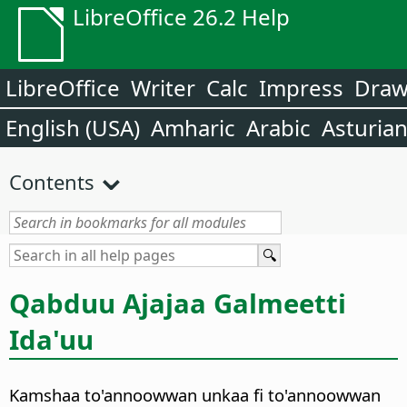
LibreOffice 26.2 Help
LibreOffice
Writer
Calc
Impress
Dra
English (USA)
Amharic
Arabic
Asturia
Contents
Qabduu Ajajaa Galmeetti
Ida'uu
Kamshaa to'annoowwan unkaa fi to'annoowwan