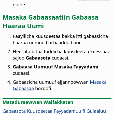
guide.
Masaka Gabaasaatiin Gabaasa
Haaraa Uumi
Faayilicha kuusdeetaa bakka itti gabaasicha
haaraa uumuu barbaaddu bani.
Heerata bitaa foddicha kuusdeetaa keessaa,
sajoo
Gabaasota
cuqaasi.
Gabaasa Uumuuf Masaka Fayyadami
cuqaasi.
Gabaasicha uumuuf ejjannoowwan
Masaka
Gabaasaa
hordofi.
Matadureewwan Walfakkatan
Gabaasota Kuusdeetaa Fayyadamuu fi Gulaaluu