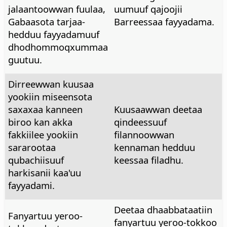
jalaantoowwan fuulaa,
uumuuf qajoojii
Gabaasota tarjaa-
Barreessaa fayyadama.
hedduu fayyadamuuf
dhodhommoqxummaa
guutuu.
Dirreewwan kuusaa
yookiin miseensota
saxaxaa kanneen
Kuusaawwan deetaa
biroo kan akka
qindeessuuf
fakkiilee yookiin
filannoowwan
sararootaa
kennaman hedduu
qubachiisuuf
keessaa filadhu.
harkisanii kaa'uu
fayyadami.
Deetaa dhaabbataatiin
Fanyartuu yeroo-
fanyartuu yeroo-tokkoo