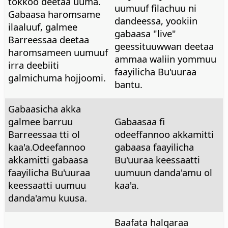
tokkoo deetaa uuma.
uumuuf filachuu ni
Gabaasa haromsame
dandeessa, yookiin
ilaaluuf, galmee
gabaasa "live"
Barreessaa deetaa
geessituuwwan deetaa
haromsameen uumuuf
ammaa waliin yommuu
irra deebiiti
faayilicha Bu'uuraa
galmichuma hojjoomi.
bantu.
Gabaasicha akka
galmee barruu
Gabaasaa fi
Barreessaa tti ol
odeeffannoo akkamitti
kaa'a.Odeefannoo
gabaasa faayilicha
akkamitti gabaasa
Bu'uuraa keessaatti
faayilicha Bu'uuraa
uumuun danda'amu ol
keessaatti uumuu
kaa'a.
danda'amu kuusa.
Baafata halqaraa