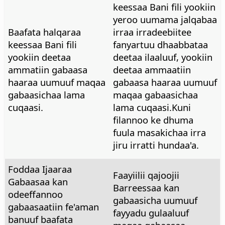
keessaa Bani fili yookiin
yeroo uumama jalqabaa
Baafata halqaraa
irraa irradeebiitee
keessaa Bani fili
fanyartuu dhaabbataa
yookiin deetaa
deetaa ilaaluuf, yookiin
ammatiin gabaasa
deetaa ammaatiin
haaraa uumuuf maqaa
gabaasa haaraa uumuuf
gabaasichaa lama
maqaa gabaasichaa
cuqaasi.
lama cuqaasi.Kuni
filannoo ke dhuma
fuula masakichaa irra
jiru irratti hundaa'a.
Foddaa Ijaaraa
Faayiilii qajoojii
Gabaasaa kan
Barreessaa kan
odeeffannoo
gabaasicha uumuuf
gabaasaatiin fe'aman
fayyadu gulaaluuf
banuuf baafata