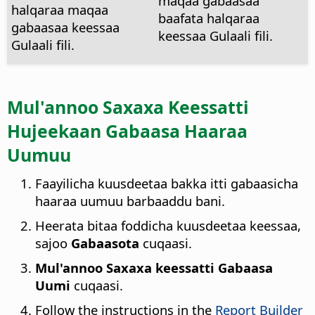
maqaa gabaasaa
halqaraa maqaa
baafata halqaraa
gabaasaa keessaa
keessaa Gulaali fili.
Gulaali fili.
Mul'annoo Saxaxa Keessatti
Hujeekaan Gabaasa Haaraa
Uumuu
Faayilicha kuusdeetaa bakka itti gabaasicha
haaraa uumuu barbaaddu bani.
Heerata bitaa foddicha kuusdeetaa keessaa,
sajoo
Gabaasota
cuqaasi.
Mul'annoo Saxaxa keessatti Gabaasa
Uumi
cuqaasi.
Follow the instructions in the
Report Builder