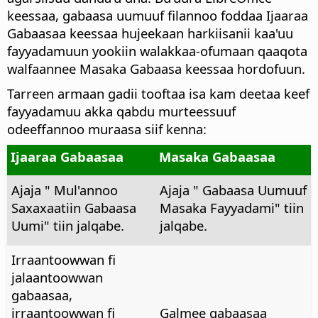
keessaa, gabaasa uumuuf filannoo foddaa Ijaaraa
Gabaasaa keessaa hujeekaan harkiisanii kaa'uu
fayyadamuun yookiin walakkaa-ofumaan qaaqota
walfaannee Masaka Gabaasa keessaa hordofuun.
Tarreen armaan gadii tooftaa isa kam deetaa keef
fayyadamuu akka qabdu murteessuuf
odeeffannoo muraasa siif kenna:
Ijaaraa Gabaasaa
Masaka Gabaasaa
Ajaja " Mul'annoo
Ajaja " Gabaasa Uumuuf
Saxaxaatiin Gabaasa
Masaka Fayyadami" tiin
Uumi" tiin jalqabe.
jalqabe.
Irraantoowwan fi
jalaantoowwan
gabaasaa,
irraantoowwan fi
Galmee gabaasaa