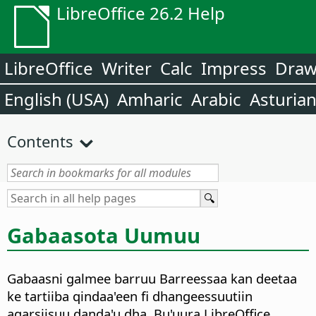
LibreOffice 26.2 Help
LibreOffice
Writer
Calc
Impress
Dra
English (USA)
Amharic
Arabic
Asturia
Contents
Gabaasota Uumuu
Gabaasni galmee barruu Barreessaa kan deetaa
ke tartiiba qindaa'een fi dhangeessuutiin
agarsiisuu danda'u dha. Bu'uura LibreOffice