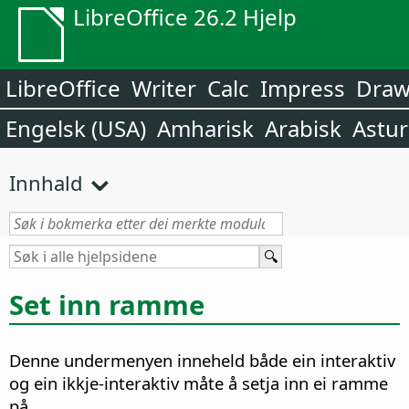
LibreOffice 26.2 Hjelp
LibreOffice
Writer
Calc
Impress
Dra
Engelsk (USA)
Amharisk
Arabisk
Astur
Innhald
Set inn ramme
Denne undermenyen inneheld både ein interaktiv
og ein ikkje-interaktiv måte å setja inn ei ramme
på.