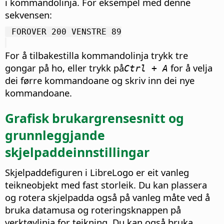
i kommandolinja. For eksempel med denne
sekvensen:
 FOROVER 200 VENSTRE 89
For å tilbakestilla kommandolinja trykk tre
gongar på ho, eller trykk på
for å velja
Ctrl
+ A
dei førre kommandoane og skriv inn dei nye
kommandoane.
Grafisk brukargrensesnitt og
grunnleggjande
skjelpaddeinnstillingar
Skjelpaddefiguren i LibreLogo er eit vanleg
teikneobjekt med fast storleik. Du kan plassera
og rotera skjelpadda også på vanleg måte ved å
bruka datamusa og roteringsknappen på
verktøylinja for teikning. Du kan også bruka