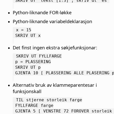
 SKRIV UT “tekst”[1:3] ; skriv ut “es”
Python-liknande FOR-løkke
Python-liknande variabeldeklarasjon
 x = 15
 SKRIV UT x
Det finst ingen ekstra søkjefunksjonar:
 SKRIV UT FYLLFARGE
 p = PLASSERING
 SKRIV UT p
 GJENTA 10 [ PLASSERING ALLE PLASERING 
Alternativ bruk av klammeparentesar i
funksjonskall
 TIL stjerne storleik farge
 FYLLFARGE farge
 GJENTA 5 [ VENSTRE 72 FOROVER storleik