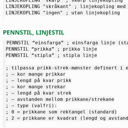
 LINJEKOPLING "skarp" ; skarp linjekopling
 LINJEKOPLING "skråkant" ; linjekopling med
 LINJEKOPLING "ingen" ; utan linjekopling
PENNSTIL, LINJESTIL
 PENNSTIL “einsfarga” ; einsfarga linje (st
 PENNSTIL “prikka” ; prikka linje
 PENNSTIL “stipla” ; stipla linje
 ; tilpassa prikk-strek-mønster definert i 
 ; – kor mange prikkar
 ; – lengd på kvar prikk
 ; – kor mange strekar
 ; – lengd på kvar strek
 ; – avstanden mellom prikkane/strekane
 ; – type (valfri):
 ; 0 = prikkane som rektangel (standard)
 ; 2 = prikkane er kvadrat (lengd og avstan