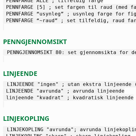
 PENNFARGE ALLE ; tilfeldig farge
 PENNFARGE [5] ; set fargen til raud (med f
 PENNFARGE “usynleg” ; usynleg farge for fi
 PENNFARGE “~raud” ; set tilfeldig, raud fa
PENNGJENNOMSIKT
 PENNGJENNOMSIKT 80: set gjennomsikta for d
LINJEENDE
 LINJEENDE "ingen" ; utan ekstra linjeende 
 LINJEENDE "avrunda" ; avrunda linjeende
 linjeende "kvadrat" ; kvadratisk linjeende
LINJEKOPLING
 LINJEKOPLING "avrunda"; avrunda linjekopli