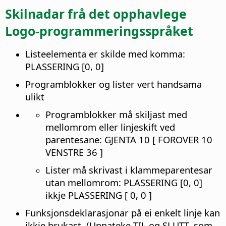
Skilnadar frå det opphavlege
Logo-programmeringsspråket
Listeelementa er skilde med komma:
PLASSERING [0, 0]
Programblokker og lister vert handsama
ulikt
Programblokker må skiljast med
mellomrom eller linjeskift ved
parentesane: GJENTA 10 [ FOROVER 10
VENSTRE 36 ]
Lister må skrivast i klammeparentesar
utan mellomrom: PLASSERING [0, 0]
ikkje PLASSERING [ 0, 0 ]
Funksjonsdeklarasjonar på ei enkelt linje kan
ikkje brukast. (Unnateke TIL og SLUTT, som