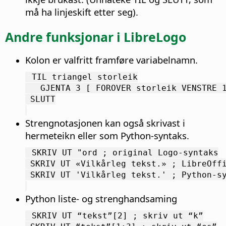
må ha linjeskift etter seg).
Andre funksjonar i LibreLogo
Kolon er valfritt framføre variabelnamn.
 TIL triangel storleik
   GJENTA 3 [ FOROVER storleik VENSTRE 
 SLUTT
Strengnotasjonen kan også skrivast i
hermeteikn eller som Python-syntaks.
 SKRIV UT "ord ; original Logo-syntaks
 SKRIV UT «Vilkårleg tekst.» ; LibreOff
 SKRIV UT 'Vilkårleg tekst.' ; Python-s
Python liste- og strenghandsaming
 SKRIV UT “tekst”[2] ; skriv ut “k”