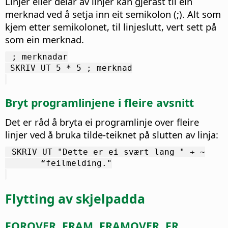
Linjer eller delar av linjer kan gjerast til ein
merknad ved å setja inn eit semikolon (;). Alt som
kjem etter semikolonet, til linjeslutt, vert sett på
som ein merknad.
 ; merknadar
 SKRIV UT 5 * 5 ; merknad
Bryt programlinjene i fleire avsnitt
Det er råd å bryta ei programlinje over fleire
linjer ved å bruka tilde-teiknet på slutten av linja:
 SKRIV UT "Dette er ei svært lang " + ~
       “feilmelding."
Flytting av skjelpadda
FOROVER, FRAM, FRAMOVER, FR