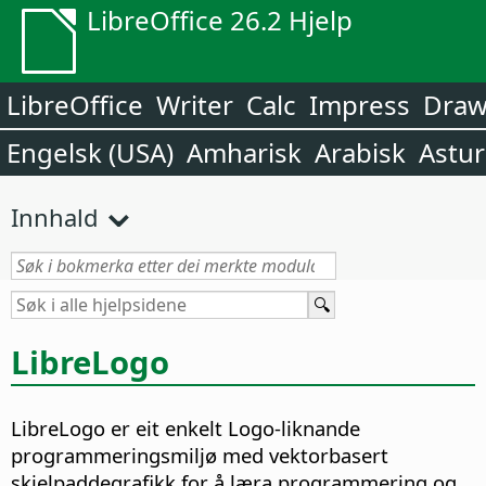
LibreOffice 26.2 Hjelp
LibreOffice
Writer
Calc
Impress
Dra
Engelsk (USA)
Amharisk
Arabisk
Astur
Innhald
LibreLogo
LibreLogo er eit enkelt Logo-liknande
programmeringsmiljø med vektorbasert
skjelpaddegrafikk for å læra programmering og