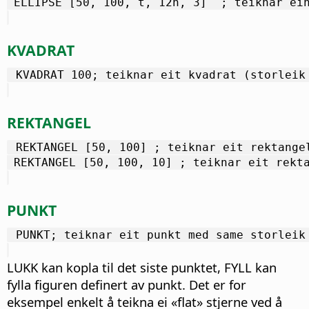
 ELLIPSE [50, 100, t, 12h, 3]  ; teiknar ei
KVADRAT
 KVADRAT 100; teiknar eit kvadrat (storleik
REKTANGEL
 REKTANGEL [50, 100] ; teiknar eit rektange
 REKTANGEL [50, 100, 10] ; teiknar eit rekt
PUNKT
 PUNKT; teiknar eit punkt med same storleik
LUKK kan kopla til det siste punktet, FYLL kan
fylla figuren definert av punkt. Det er for
eksempel enkelt å teikna ei «flat» stjerne ved å