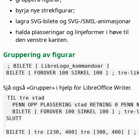
byrja nye strekfigurar;
lagra SVG-bilete og SVG-/SMIL-animasjonar
halda plasseringar og linjeformer i høve til
den venstre kanten.
Gruppering av figurar
 ; BILETE [ LibreLogo_kommandoar ]
 BILETE [ FOROVER 100 SIRKEL 100 ] ; tre-li
Sjå også «Grupper» i hjelp for LibreOffice Writer.
 TIL tre stad
   PENN OPP PLASSERING stad RETNING 0 PENN 
   BILETE [ FOROVER 100 SIRKEL 100 ] ; tre-
 SLUTT
 BILETE [ tre [230, 400] tre [300, 400] ] ;