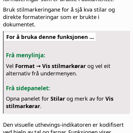
Bruk stilmarkeringane for å sjå kva stilar og
direkte formateringar som er brukte i
dokumentet.
For å bruka denne funksjonen …
Frå menylinja:
Vel
Format → Vis stilmarkørar
og vel eit
alternativ frå undermenyen.
Frå sidepanelet:
Opna panelet for
Stilar
og merk av for
Vis
stilmarkørar
.
Den visuelle uthevings-indikatoren er kodifisert
ved hjelp av tal og fargar. Funksjonen viser