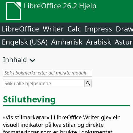
LibreOffice 26.2 Hjelp
LibreOffice
Writer
Calc
Impress
Dra
Engelsk (USA)
Amharisk
Arabisk
Astur
Innhald
Stilutheving
«Vis stilmarkørar» i LibreOffice Writer gjev ein
visuell indikator på kva stilar og direkte
formateringar som er brukte i dokumentet.