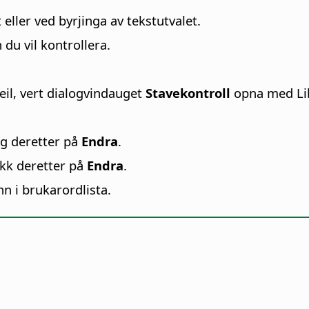
eller ved byrjinga av tekstutvalet.
du vil kontrollera.
eil, vert dialogvindauget
Stavekontroll
opna med Libr
og deretter på
Endra
.
ikk deretter på
Endra
.
nn i brukarordlista.