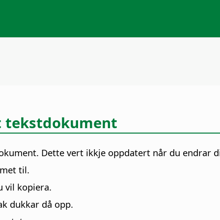
eit tekstdokument
tdokument. Dette vert ikkje oppdatert når du endrar 
et til.
vil kopiera.
ak dukkar då opp.