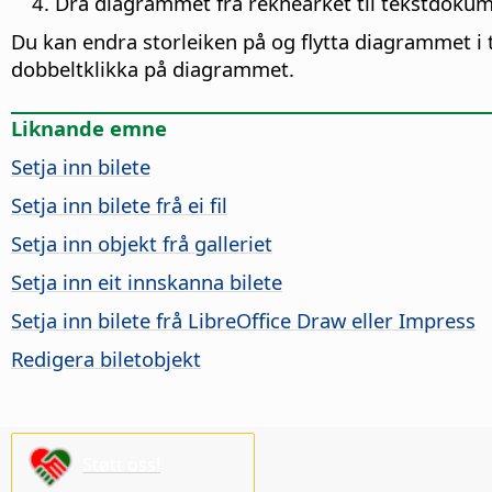
Dra diagrammet frå reknearket til tekstdokum
Du kan endra storleiken på og flytta diagrammet 
dobbeltklikka på diagrammet.
Liknande emne
Setja inn bilete
Setja inn bilete frå ei fil
Setja inn objekt frå galleriet
Setja inn eit innskanna bilete
Setja inn bilete frå LibreOffice Draw eller Impress
Redigera biletobjekt
Støtt oss!