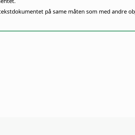
entet.
i tekstdokumentet på same måten som med andre obj