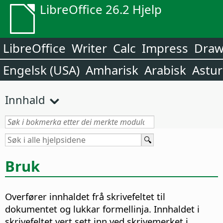
LibreOffice 26.2 Hjelp
LibreOffice
Writer
Calc
Impress
Dra
Engelsk (USA)
Amharisk
Arabisk
Astur
Innhald
Bruk
Overfører innhaldet frå skrivefeltet til
dokumentet og lukkar formellinja. Innhaldet i
skrivefeltet vert sett inn ved skrivemerket i