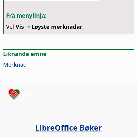
Frå menylinja:
Vel
Vis → Løyste merknadar
.
Liknande emne
Merknad
Støtt oss!
LibreOffice Bøker