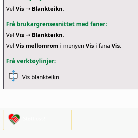
Vel
Vis → Blankteikn
.
Frå brukargrensesnittet med faner:
Vel
Vis → Blankteikn
.
Vel
Vis mellomrom
i menyen
Vis
i fana
Vis
.
Frå verktøylinjer:
Vis blankteikn
Støtt oss!