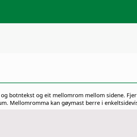
og botntekst og eit mellomrom mellom sidene. Fjern
um. Mellomromma kan gøymast berre i enkeltsidevi