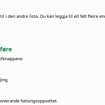
l i den andre lista. Du kan leggja til eit felt fleire e
føre
pilknappane.
jing.
noverande helsingsoppsettet.