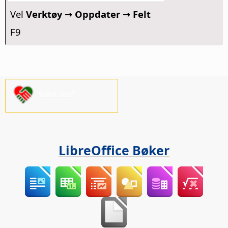
Vel
Verktøy → Oppdater → Felt
F9
Støtt oss!
LibreOffice Bøker