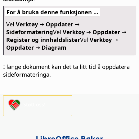
For å bruka denne funksjonen …
Vel
Verktøy → Oppdater →
Sideformatering
Vel
Verktøy → Oppdater →
Register og innhaldslister
Vel
Verktøy →
Oppdater → Diagram
I lange dokument kan det ta litt tid å oppdatera
sideformateringa.
Støtt oss!
LibreOffice Bøker