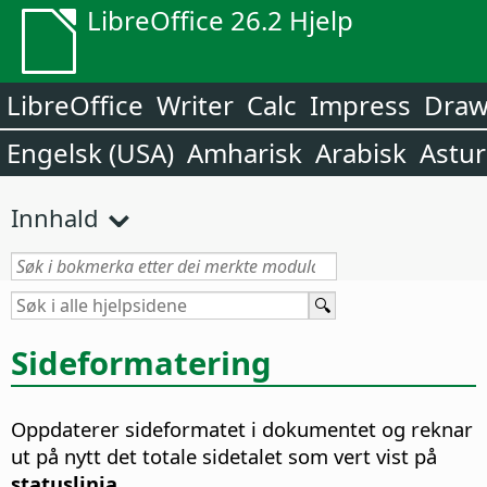
LibreOffice 26.2 Hjelp
LibreOffice
Writer
Calc
Impress
Dra
Engelsk (USA)
Amharisk
Arabisk
Astur
Innhald
Sideformatering
Oppdaterer sideformatet i dokumentet og reknar
ut på nytt det totale sidetalet som vert vist på
statuslinja
.