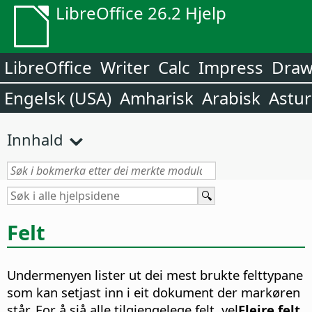
LibreOffice 26.2 Hjelp
LibreOffice
Writer
Calc
Impress
Dra
Engelsk (USA)
Amharisk
Arabisk
Astur
Innhald
Felt
Undermenyen lister ut dei mest brukte felttypane
som kan setjast inn i eit dokument der markøren
står. For å sjå alle tilgjengelege felt, vel
Fleire felt
.