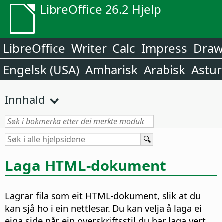
LibreOffice 26.2 Hjelp
LibreOffice
Writer
Calc
Impress
Dra
Engelsk (USA)
Amharisk
Arabisk
Astur
Innhald
Laga HTML-dokument
Lagrar fila som eit HTML-dokument, slik at du
kan sjå ho i ein nettlesar. Du kan velja å laga ei
eiga side når ein overskriftsstil du har laga vert