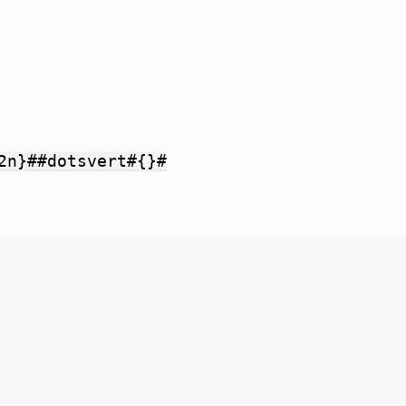
2n}##dotsvert#{}#