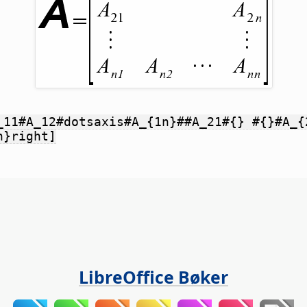
_11#A_12#dotsaxis#A_{1n}##A_21#{} #{}#A_{
n}right]
LibreOffice Bøker