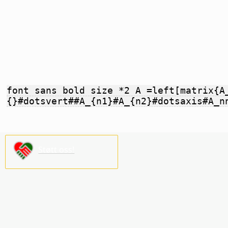
font sans bold size *2 A =left[matrix{A
{}#dotsvert##A_{n1}#A_{n2}#dotsaxis#A_n
Støtt oss!