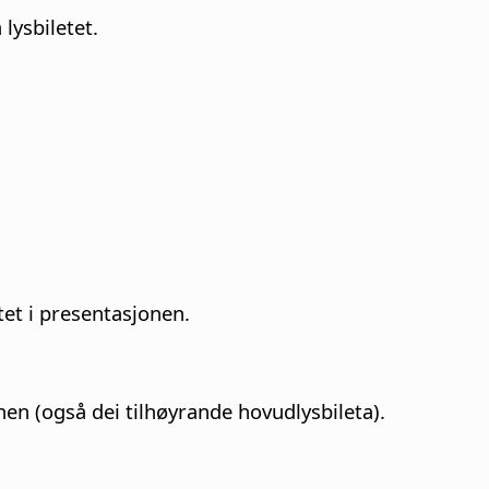
lysbiletet.
etet i presentasjonen.
onen (også dei tilhøyrande hovudlysbileta).