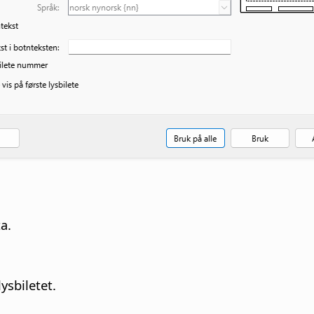
a.
ysbiletet.