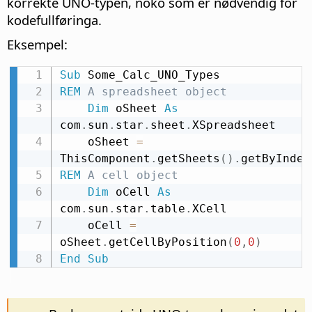
korrekte UNO-typen, noko som er nødvendig for
kodefullføringa.
Eksempel:
Sub
REM
 A spreadsheet object
Dim
 oSheet 
As
com
.
sun
.
star
.
sheet
.
XSpreadsheet

    oSheet 
=
ThisComponent
.
getSheets
(
)
.
getByIndex
REM
 A cell object
Dim
 oCell 
As
com
.
sun
.
star
.
table
.
XCell

    oCell 
=
oSheet
.
getCellByPosition
(
0
,
0
)
End
Sub