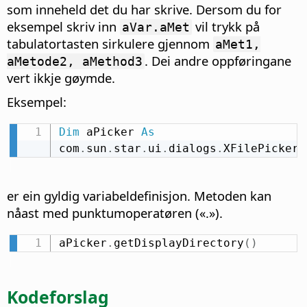
som inneheld det du har skrive. Dersom du for
eksempel skriv inn
vil trykk på
aVar.aMet
tabulatortasten sirkulere gjennom
aMet1,
. Dei andre oppføringane
aMetode2, aMethod3
vert ikkje gøymde.
Eksempel:
Dim
 aPicker 
As
com
.
sun
.
star
.
ui
.
dialogs
.
XFilePicker
er ein gyldig variabeldefinisjon. Metoden kan
nåast med punktumoperatøren («.»).
aPicker
.
getDisplayDirectory
(
)
Kodeforslag