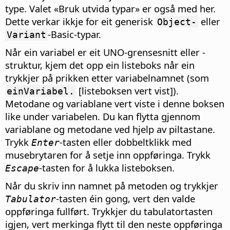
type. Valet «Bruk utvida typar» er også med her.
Dette verkar ikkje for eit generisk
eller
Object-
-Basic-typar.
Variant
Når ein variabel er eit UNO-grensesnitt eller -
struktur, kjem det opp ein listeboks når ein
trykkjer på prikken etter variabelnamnet (som
[listeboksen vert vist]).
einVariabel.
Metodane og variablane vert viste i denne boksen
like under variabelen. Du kan flytta gjennom
variablane og metodane ved hjelp av piltastane.
Trykk
-tasten eller dobbeltklikk med
Enter
musebrytaren for å setje inn oppføringa. Trykk
-tasten for å lukka listeboksen.
Escape
Når du skriv inn namnet på metoden og trykkjer
-tasten éin gong, vert den valde
Tabulator
oppføringa fullført. Trykkjer du tabulatortasten
igjen, vert merkinga flytt til den neste oppføringa