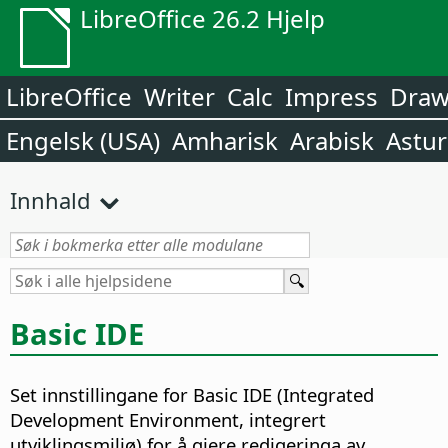
LibreOffice 26.2 Hjelp
LibreOffice
Writer
Calc
Impress
Dra
Engelsk (USA)
Amharisk
Arabisk
Astur
Innhald
Basic IDE
Set innstillingane for Basic IDE (Integrated
Development Environment, integrert
utviklingsmiljø) for å gjere redigeringa av