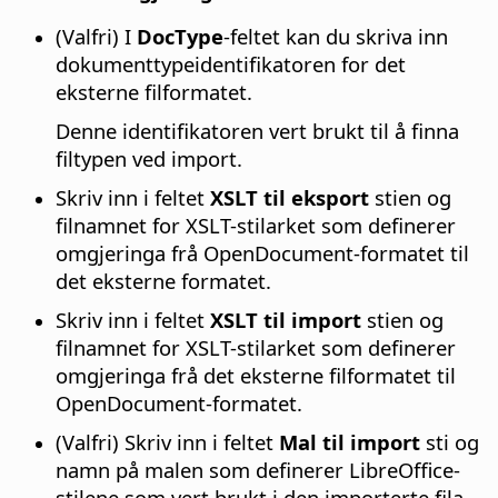
(Valfri) I
DocType
-feltet kan du skriva inn
dokumenttypeidentifikatoren for det
eksterne filformatet.
Denne identifikatoren vert brukt til å finna
filtypen ved import.
Skriv inn i feltet
XSLT til eksport
stien og
filnamnet for XSLT-stilarket som definerer
omgjeringa frå OpenDocument-formatet til
det eksterne formatet.
Skriv inn i feltet
XSLT til import
stien og
filnamnet for XSLT-stilarket som definerer
omgjeringa frå det eksterne filformatet til
OpenDocument-formatet.
(Valfri) Skriv inn i feltet
Mal til import
sti og
namn på malen som definerer LibreOffice-
stilene som vert brukt i den importerte fila.