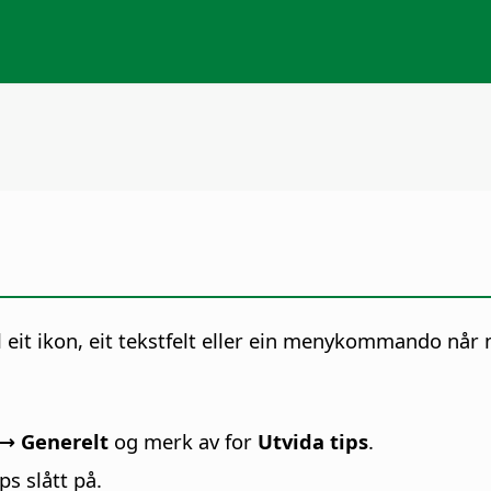
il eit ikon, eit tekstfelt eller ein menykommando nå
 → Generelt
og merk av for
Utvida tips
.
ps slått på.