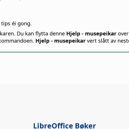
 tips éi gong.
ikaren. Du kan flytta denne
Hjelp - musepeikar
over
v kommandoen.
Hjelp - musepeikar
vert slått av nes
LibreOffice Bøker