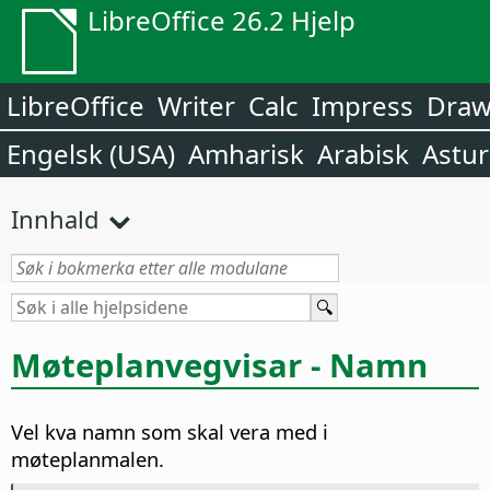
LibreOffice 26.2 Hjelp
LibreOffice
Writer
Calc
Impress
Dra
Engelsk (USA)
Amharisk
Arabisk
Astur
Innhald
Møteplanvegvisar - Namn
Vel kva namn som skal vera med i
møteplanmalen.