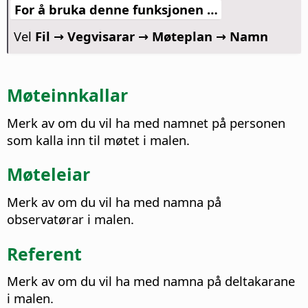
For å bruka denne funksjonen …
Vel
Fil → Vegvisarar → Møteplan → Namn
Møteinnkallar
Merk av om du vil ha med namnet på personen
som kalla inn til møtet i malen.
Møteleiar
Merk av om du vil ha med namna på
observatørar i malen.
Referent
Merk av om du vil ha med namna på deltakarane
i malen.