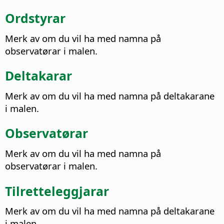
Ordstyrar
Merk av om du vil ha med namna på
observatørar i malen.
Deltakarar
Merk av om du vil ha med namna på deltakarane
i malen.
Observatørar
Merk av om du vil ha med namna på
observatørar i malen.
Tilretteleggjarar
Merk av om du vil ha med namna på deltakarane
i malen.