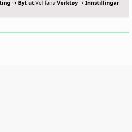
tting → Byt ut
.Vel fana
Verktøy →
Innstillingar