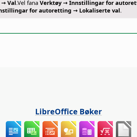
 → Val
.Vel fana
Verktøy →
Innstillingar for autore
nstillingar for autoretting → Lokaliserte val
.
LibreOffice Bøker