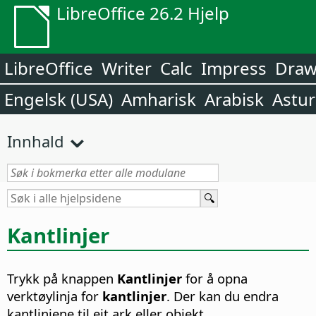
LibreOffice 26.2 Hjelp
LibreOffice
Writer
Calc
Impress
Dra
Engelsk (USA)
Amharisk
Arabisk
Astur
Innhald
Kantlinjer
Trykk på knappen
Kantlinjer
for å opna
verktøylinja for
kantlinjer
. Der kan du endra
kantlinjene til eit ark eller objekt.