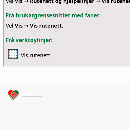
Vel
Vis → Rutenett og hjelpelinjer → Vis rutene
Frå brukargrensesnittet med faner:
Vel
Vis → Vis rutenett
.
Frå verktøylinjer:
Vis rutenett
Støtt oss!