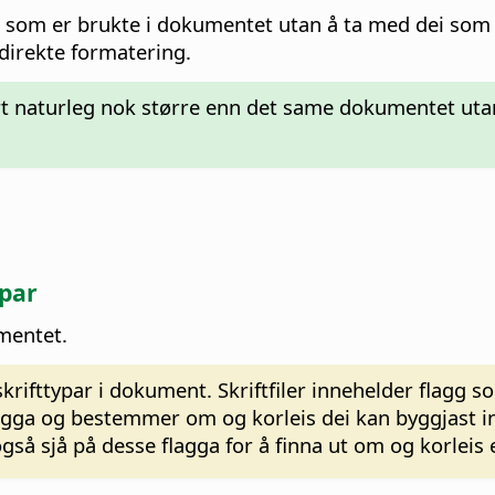
r som er brukte i dokumentet utan å ta med dei som 
t direkte formatering.
t naturleg nok større enn det same dokumentet utan
ypar
umentet.
krifttypar i dokument. Skriftfiler innehelder flagg so
lagga og bestemmer om og korleis dei kan byggjast i
gså sjå på desse flagga for å finna ut om og korleis 