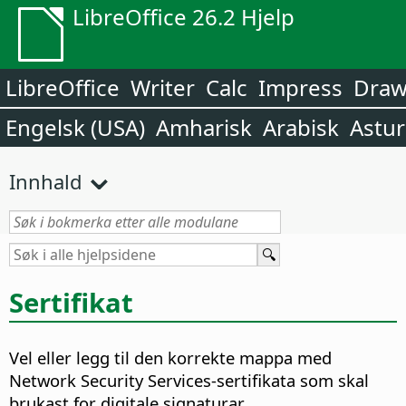
LibreOffice 26.2 Hjelp
LibreOffice
Writer
Calc
Impress
Dra
Engelsk (USA)
Amharisk
Arabisk
Astur
Innhald
Sertifikat
Vel eller legg til den korrekte mappa med
Network Security Services-sertifikata som skal
brukast for digitale signaturar.