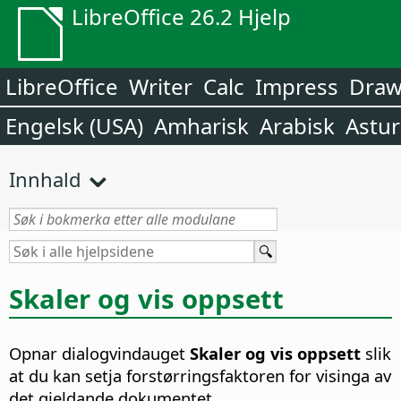
LibreOffice 26.2 Hjelp
LibreOffice
Writer
Calc
Impress
Dra
Engelsk (USA)
Amharisk
Arabisk
Astur
Innhald
Skaler og vis oppsett
Opnar dialogvindauget
Skaler og vis oppsett
slik
at du kan setja forstørringsfaktoren for visinga av
det gjeldande dokumentet.