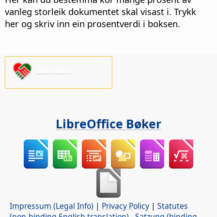
vanleg storleik dokumentet skal visast i. Trykk
her og skriv inn ein prosentverdi i boksen.
Støtt oss!
LibreOffice Bøker
Impressum (Legal Info)
|
Privacy Policy
|
Statutes
(non-binding English translation)
-
Satzung (binding