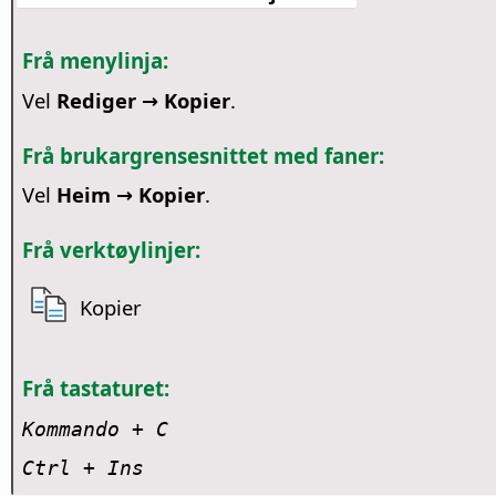
Frå menylinja:
Vel
Rediger → Kopier
.
Frå brukargrensesnittet med faner:
Vel
Heim → Kopier
.
Frå verktøylinjer:
Kopier
Frå tastaturet:
Kommando
+ C
Ctrl + Ins