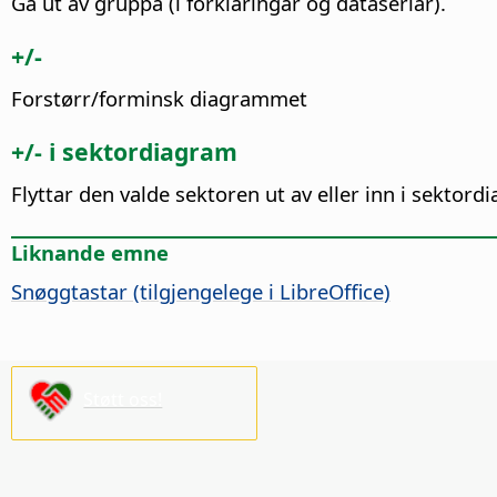
Gå ut av gruppa (i forklaringar og dataseriar).
+/-
Forstørr/forminsk diagrammet
+/- i sektordiagram
Flyttar den valde sektoren ut av eller inn i sektor
Liknande emne
Snøggtastar (tilgjengelege i
LibreOffice
)
Støtt oss!