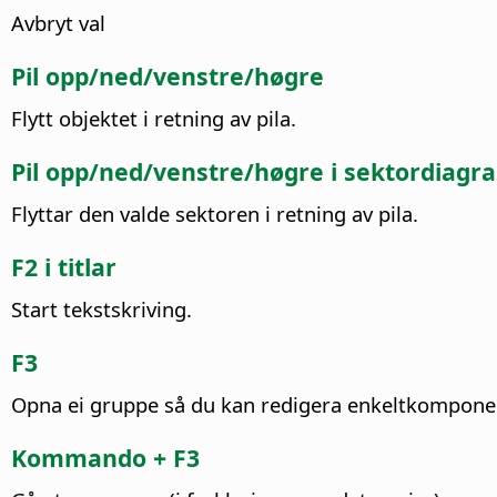
Avbryt val
Pil opp/ned/venstre/høgre
Flytt objektet i retning av pila.
Pil opp/ned/venstre/høgre i sektordiagr
Flyttar den valde sektoren i retning av pila.
F2 i titlar
Start tekstskriving.
F3
Opna ei gruppe så du kan redigera enkeltkomponent
Kommando
+ F3