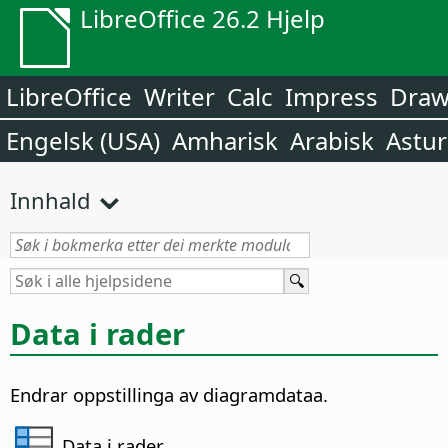
LibreOffice 26.2 Hjelp
LibreOffice
Writer
Calc
Impress
Dra
Engelsk (USA)
Amharisk
Arabisk
Astur
Innhald
Data i rader
Endrar oppstillinga av diagramdataa.
Data i rader