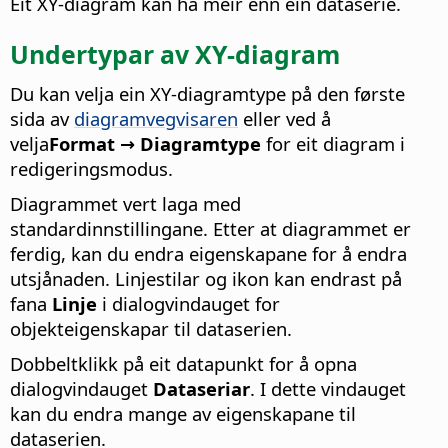
Eit XY-diagram kan ha meir enn ein dataserie.
Undertypar av XY-diagram
Du kan velja ein XY-diagramtype på den første
sida av
diagramvegvisaren
eller ved å
velja
Format → Diagramtype
for eit diagram i
redigeringsmodus.
Diagrammet vert laga med
standardinnstillingane. Etter at diagrammet er
ferdig, kan du endra eigenskapane for å endra
utsjånaden. Linjestilar og ikon kan endrast på
fana
Linje
i dialogvindauget for
objekteigenskapar til dataserien.
Dobbeltklikk på eit datapunkt for å opna
dialogvindauget
Dataseriar
. I dette vindauget
kan du endra mange av eigenskapane til
dataserien.