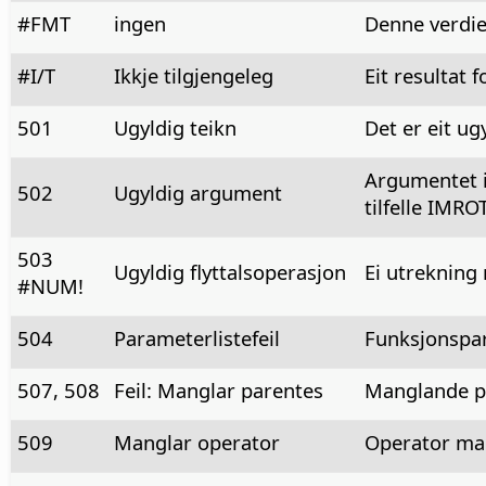
#FMT
ingen
Denne verdie
#I/T
Ikkje tilgjengeleg
Eit resultat 
501
Ugyldig teikn
Det er eit ug
Argumentet i 
502
Ugyldig argument
tilfelle IMROT
503
Ugyldig flyttalsoperasjon
Ei utrekning 
#NUM!
504
Parameterlistefeil
Funksjonspara
507, 508
Feil: Manglar parentes
Manglande pa
509
Manglar operator
Operator man