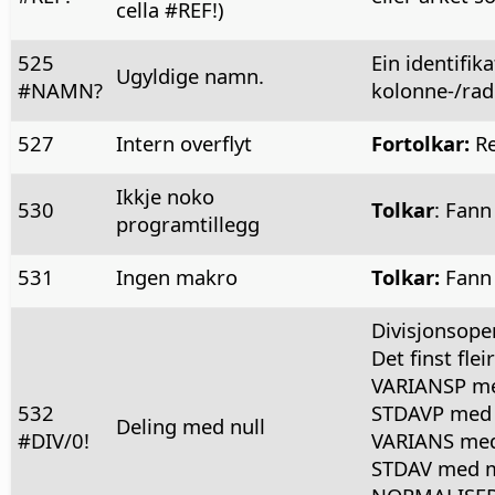
cella #REF!)
525
Ein identifik
Ugyldige namn.
#NAMN?
kolonne-/rade
527
Intern overflyt
Fortolkar:
Re
Ikkje noko
530
Tolkar
: Fann
programtillegg
531
Ingen makro
Tolkar:
Fann 
Divisjonsope
Det finst fle
VARIANSP me
532
STDAVP med 
Deling med null
#DIV/0!
VARIANS med
STDAV med m