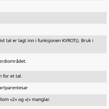
vt tal er lagt inn i funksjonen KVROT(). Bruk i
verdiområdet.
for et tal.
artparentesar
lom «2» og «(» manglar.