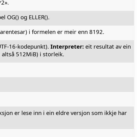
*2».
el OG() og ELLER().
 parentesar) i formelen er meir enn 8192.
(UTF-16-kodepunkt).
Interpreter:
eit resultat av ein
altså 512MiB) i storleik.
jon er lese inn i ein eldre versjon som ikkje har