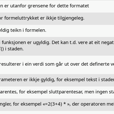
n er utanfor grensene for dette formatet
for formeluttrykket er ikkje tilgjengeleg.
yldig teikn i formelen.
funksjonen er ugyldig. Det kan t.d. vere at eit negati
() i staden.
resulterer i ein verdi som går ut over det definerte 
meteren er ikkje gyldig, for eksempel tekst i staden 
rentes, for eksempel sluttparentesar, men ingen st
gler, for eksempel «=2(3+4) * », der operatoren mel