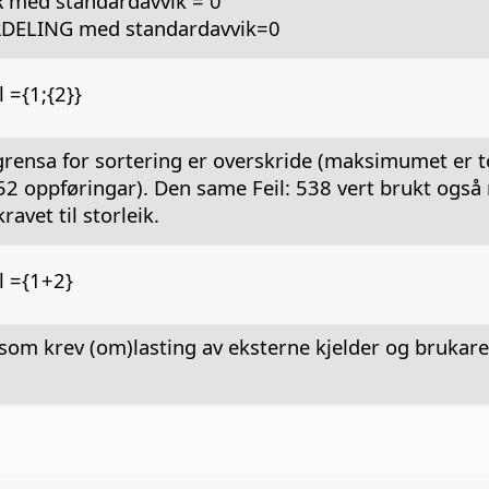
med standardavvik = 0
ELING med standardavvik=0
 ={1;{2}}
nsa for sortering er overskride (maksimumet er to
2 oppføringar). Den same Feil: 538 vert brukt også 
ravet til storleik.
l ={1+2}
som krev (om)lasting av eksterne kjelder og brukare