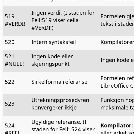
Ingen verdi. (I staden for
519
Formelen gjev
Feil:519 viser cella
#VERDI!
tekst i staden
#VERDI!)
520
Intern syntaksfeil
Kompilatoren
521
Ingen kode eller
Ingen kode el
#NULL!
skjeringspunkt
Formelen refe
522
Sirkelforma referanse
LibreOffice 
Utrekningsprosedyren
Funksjon hop
523
konvergerer ikkje
maksimale tal
Ugyldige referanse. (I
524
Kompilator:
staden for Feil: 524 viser
#REF!
eller arket s