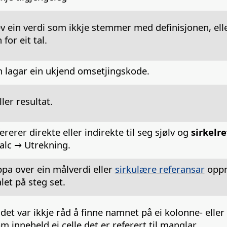
 ein verdi som ikkje stemmer med definisjonen, eller 
 for eit tal.
 lagar ein ukjend omsetjingskode.
ler resultat.
rerer direkte eller indirekte til seg sjølv og
sirkelr
Calc → Utrekning.
pa over ein målverdi eller
sirkulære referansar
oppn
et på steg set.
det var ikkje råd å finne namnet på ei kolonne- eller
om inneheld ei celle det er referert til manglar.