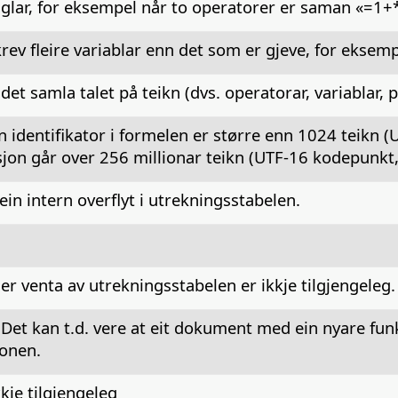
glar, for eksempel når to operatorer er saman «=1+
ev fleire variablar enn det som er gjeve, for eksemp
 det samla talet på teikn (dvs. operatorar, variablar,
n identifikator i formelen er større enn 1024 teikn 
on går over 256 millionar teikn (UTF-16 kodepunkt, 
in intern overflyt i utrekningsstabelen.
r venta av utrekningsstabelen er ikkje tilgjengeleg.
Det kan t.d. vere at eit dokument med ein nyare funks
onen.
kkje tilgjengeleg