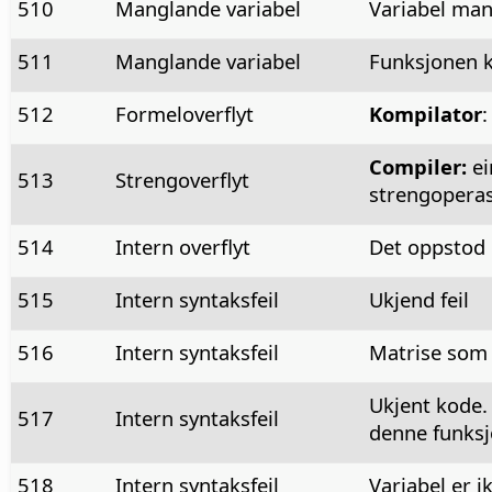
510
Manglande variabel
Variabel man
511
Manglande variabel
Funksjonen kr
512
Formeloverflyt
Kompilator
:
Compiler:
ei
513
Strengoverflyt
strengoperasj
514
Intern overflyt
Det oppstod e
515
Intern syntaksfeil
Ukjend feil
516
Intern syntaksfeil
Matrise som e
Ukjent kode. 
517
Intern syntaksfeil
denne funksj
518
Intern syntaksfeil
Variabel er i