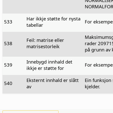
NORMALISER 
NORMALFORD
Har ikkje støtte for nysta
533
For eksempel
tabellar
Maksimumsgre
Feil: matrise eller
538
rader 209715
matrisestorleik
på grunn av k
Innebygd innhald det
539
For eksempe
ikkje er støtte for
Eksternt innhald er slått
Ein funksjon 
540
av
kjelder.