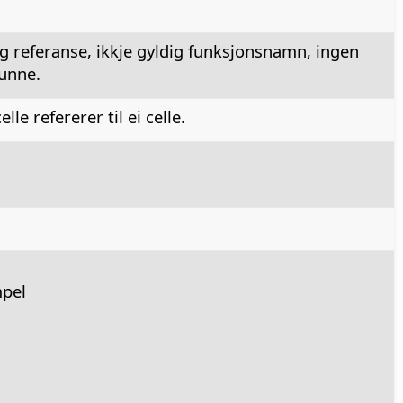
ig referanse, ikkje gyldig funksjonsnamn, ingen
funne.
le refererer til ei celle.
mpel